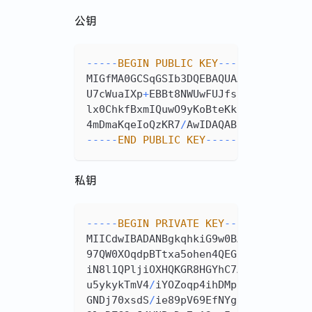
公钥
--
--
-
BEGIN
PUBLIC
KEY
--
--
-
MIGfMA0GCSqGSIb3DQEBAQUAA4GNADCBiQK
U7cWuaIXp
+
EBBt8NWUwFUJfsIw1E4QaDKX0
lx0ChkfBxmIQuwO9yKoBteKkuDN3pwi15iU
4mDmaKqeIoQzKR7
/
AwIDAQAB
--
--
-
END
PUBLIC
KEY
--
--
-
私钥
--
--
-
BEGIN
PRIVATE
KEY
--
--
-
MIICdwIBADANBgkqhkiG9w0BAQEFAASCAmE
97QW0XOqdpBTtxa5ohen4QEG3w1ZTAVQl
+
w
iN8l1QPljiOXHQKGR8HGYhC7A73IqgG14qS
u5ykykTmV4
/
iYOZoqp4ihDMpHv8DAgMBAAE
GNDj70xsdS
/
ie89pV69EfNYg1vK5M7gk2z9