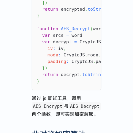
}
)
return
 encrypted
.
toString
(
)
}
function
AES_Decrypt
(
word
)
{
var
 srcs 
=
 word
var
 decrypt 
=
CryptoJS
.
AES
.
decryp
iv
:
 iv
,
mode
:
CryptoJS
.
mode
.
CBC
,
padding
:
CryptoJS
.
pad
.
Pkcs7
,
}
)
return
 decrypt
.
toString
(
CryptoJS
.
}
通过 js 调试工具，调用
与
AES_Encrypt
AES_Decrypt
两个函数，即可实现加密解密。