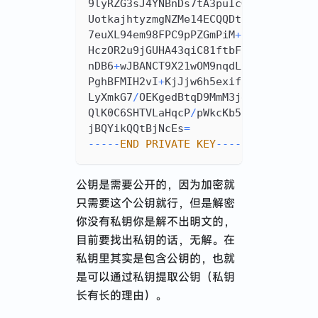
9lyRZG3sJ4YNBnDs7tA3puIcG2pkOqHEnjr
UotkajhtyzmgNZMe14ECQQDtUambf7WWLha
7euXL94em98FPC9pPZGmPiM
+
sHthV5CNWy4
HczOR2u9jGUHA43qiC81ftbFpkyPwEdsakx
nDB6
+
wJBANCT9X21wOM9nqdLiHapWqaZxEJ
PghBFMIH2vI
+
KjJjw6h5exifcKQxmAECQFW
LyXmkG7
/
OEKgedBtqD9MmM3jg
/
BqTWsxnr6
QlK0C6SHTVLaHqcP
/
pWkcKb5ulZu1EsWrXX
jBQYikQQtBjNcEs
=
--
--
-
END
PRIVATE
KEY
--
--
-
公钥是需要公开的，因为加密就
只需要这个公钥就行，但是解密
你没有私钥你是解不出明文的，
目前要找出私钥的话，无解。在
私钥里其实是包含公钥的，也就
是可以通过私钥提取公钥（私钥
长有长的理由）。