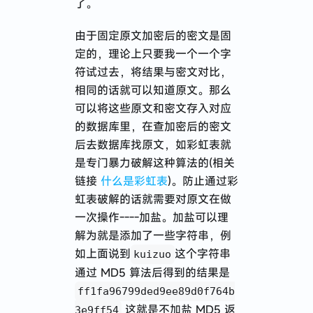
了。
由于固定原文加密后的密文是固
定的，理论上只要我一个一个字
符试过去，将结果与密文对比，
相同的话就可以知道原文。那么
可以将这些原文和密文存入对应
的数据库里，在查加密后的密文
后去数据库找原文，如彩虹表就
是专门暴力破解这种算法的(相关
链接
什么是彩虹表
)。防止通过彩
虹表破解的话就需要对原文在做
一次操作----加盐。加盐可以理
解为就是添加了一些字符串，例
如上面说到
这个字符串
kuizuo
通过 MD5 算法后得到的结果是
ff1fa96799ded9ee89d0f764b
这就是不加盐 MD5 返
3e9ff54