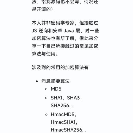
法，给我源码也不会写，何况还
漫无目的的特种兵式旅行
是开源的）
本人并非密码学专家，但接触过
JS 逆向和安卓 Java 层，对一些
加密算法也有所了解，借此来分
2024 · 应届牛马到远程自由
享一下自己所接触过的常见加密
Next.js 使用 Hono 接管 API
算法与使用。
记 · 在 AI 公司入职一个月的体验与感悟
涉及到的常用的加密算法有
React Native 开发心得分享
有了 Prisma 就别用 TypeORM 了
消息摘要算法
MD5
SHA1，SHA3，
SHA256...
2023 · 谈谈职业规划
HmacMD5，
关于 restful api 路径定义的思考
HmacSHA1，
HmacSHA256...