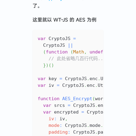
了。
这里就以 WT-JS 的 AES 为例
var
CryptoJS
=
CryptoJS
||
(
function
(
Math
,
undefined
)
{
// 此处省略几百行代码...
}
)
(
)
var
 key 
=
CryptoJS
.
enc
.
Utf8
.
parse
(
'
var
 iv 
=
CryptoJS
.
enc
.
Utf8
.
parse
(
'0
function
AES_Encrypt
(
word
)
{
var
 srcs 
=
CryptoJS
.
enc
.
Utf8
.
pars
var
 encrypted 
=
CryptoJS
.
AES
.
encr
iv
:
 iv
,
mode
:
CryptoJS
.
mode
.
CBC
,
padding
:
CryptoJS
.
pad
.
Pkcs7
,