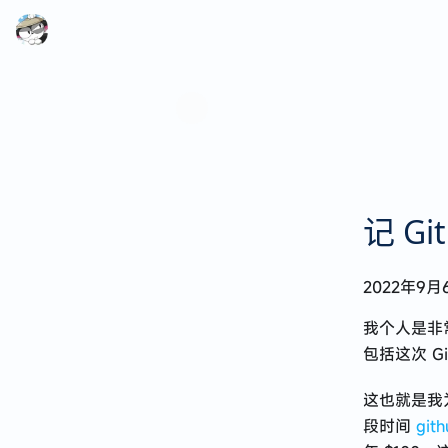
记 G
代码可以自动写，生活不能自动过
2022年9月
2025 · 在迷失中遇见
我个人是非
来深圳四个月的生活点滴
包括这次 Gi
第一次赴港记
这也就是我
漫无目的的特种兵式旅行
段时间
gith