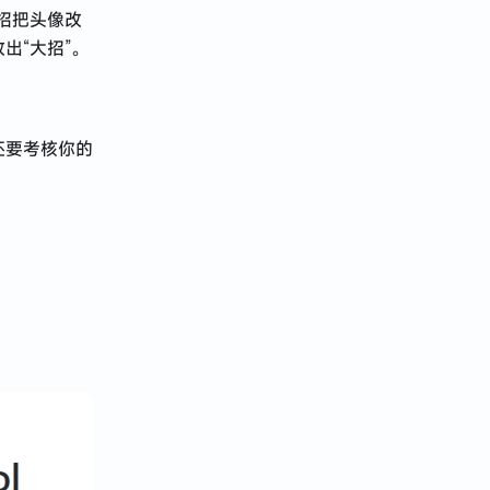
招把头像改
出“大招”。
还要考核你的