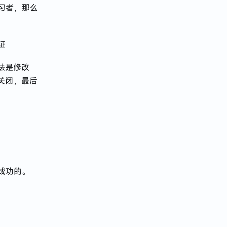
习者，那么
证
法是修改
再关闭，最后
成功的。