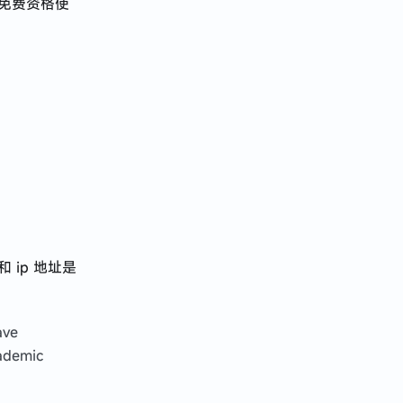
有免费资格使
 ip 地址是
ave
cademic