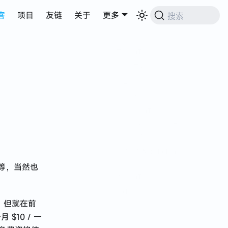
客
项目
友链
关于
更多
搜索
开始认证
1、不要科学上网
2、学生认证资料
教育邮箱
学生证
学信网在线验证
报告
3、修改 github 个人
信息
等，当然也
我的认证过程
认证到期
。但就在前
感谢
10 / 一