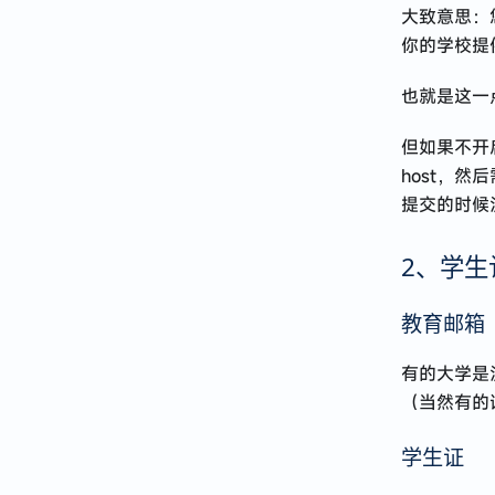
大致意思：
你的学校提
也就是这一
但如果不开
host，然
提交的时候
2、学生
教育邮箱
有的大学是
（当然有的
学生证