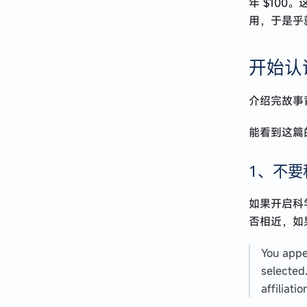
年 $100
用，于是乎就
2024 · 应届牛马到远程自由
Next.js 使用 Hono 接管 API
开始认
记 · 在 AI 公司入职一个月的体验与感悟
React Native 开发心得分享
介绍完故事
有了 Prisma 就别用 TypeORM 了
能看到这篇
2023 · 谈谈职业规划
1、不要
关于 restful api 路径定义的思考
如果开启科学
否相近，如
You appe
selected
affiliati