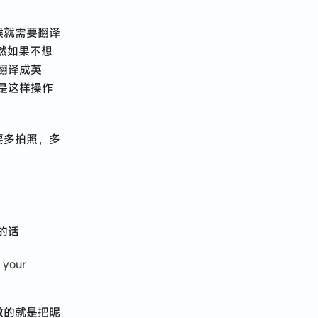
候就需要翻译
当然如果不想
翻译成英
是这样操作
要多拍照，多
的话
 your
做的就是把昵