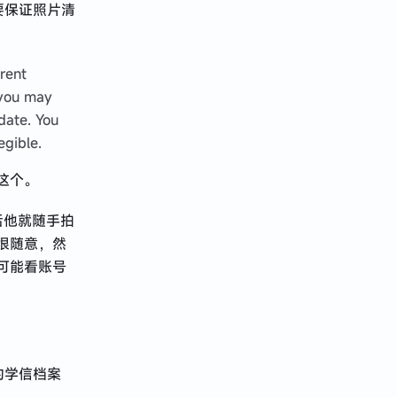
要保证照片清
rent
 you may
date. You
egible.
这个。
后他就随手拍
很随意，然
可能看账号
的学信档案