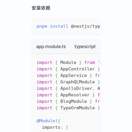
安装依赖
pnpm
install
 @nestjs/typeorm typeor
app.module.ts
typescript
import
{
 Module 
}
from
'@nestjs/com
import
{
 AppController 
}
from
'./ap
import
{
 AppService 
}
from
'./app.s
import
{
 GraphQLModule 
}
from
'@nes
import
{
 ApolloDriver
,
 ApolloDriver
import
{
 AppResolver 
}
from
'./app.
import
{
 BlogModule 
}
from
'./blog/
import
{
 TypeOrmModule 
}
from
'@nes
@
Module
(
{
  imports
:
[