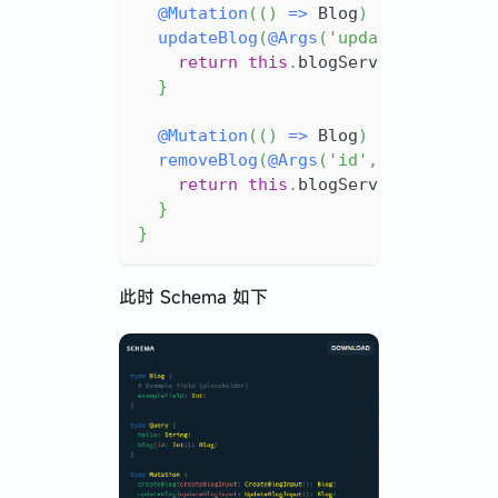
@
Mutation
(
(
)
=>
 Blog
)
updateBlog
(
@
Args
(
'updateBlogInput
return
this
.
blogService
.
update
(
}
@
Mutation
(
(
)
=>
 Blog
)
removeBlog
(
@
Args
(
'id'
,
{
type
:
(
)
return
this
.
blogService
.
remove
(
}
}
此时 Schema 如下