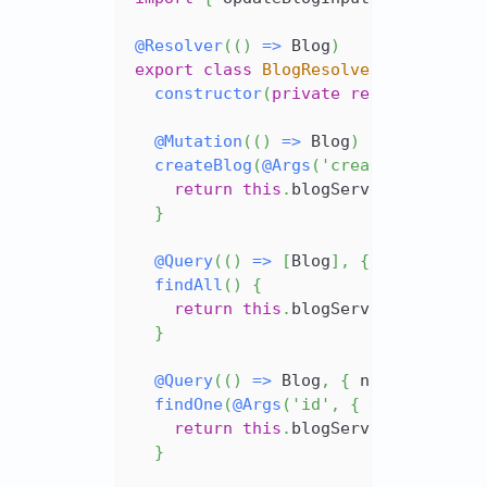
@
Resolver
(
(
)
=>
 Blog
)
export
class
BlogResolver
{
constructor
(
private
readonly
 blog
@
Mutation
(
(
)
=>
 Blog
)
createBlog
(
@
Args
(
'createBlogInput
return
this
.
blogService
.
create
(
}
@
Query
(
(
)
=>
[
Blog
]
,
{
 name
:
'blo
findAll
(
)
{
return
this
.
blogService
.
findAll
}
@
Query
(
(
)
=>
 Blog
,
{
 name
:
'blog'
findOne
(
@
Args
(
'id'
,
{
type
:
(
)
=>
return
this
.
blogService
.
findOne
}