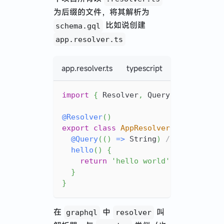
为后缀的文件，将其解析为
比如说创建
schema.gql
app.resolver.ts
app.resolver.ts
typescript
import
{
 Resolver
,
 Query 
}
from
'@n
@
Resolver
(
)
export
class
AppResolver
{
@
Query
(
(
)
=>
 String
)
// 定义一个查
hello
(
)
{
return
'hello world'
}
}
在
中
叫
graphql
resolver