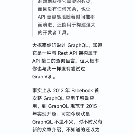
准确地获得它需要的数据，
而且没有任何冗余，也让
漫无目的的特种兵式旅行
API 更容易地随着时间推移
而演进，还能用于构建强大
的开发者工具。
2024 · 应届牛马到远程自由
大概率你听说过 GraphQL，知道
Next.js 使用 Hono 接管 API
它是一种与 Rest API 架构属于
记 · 在 AI 公司入职一个月的体验与感悟
API 接口的查询语言。但大概率
你也与我一样没有尝试过
React Native 开发心得分享
GraphQL。
有了 Prisma 就别用 TypeORM 了
事实上从 2012 年 Facebook 首
次将 GraphQL 应用于移动应
用，到 GraphQL 规范于 2015
2023 · 谈谈职业规划
年实现开源。可如今现状是
关于 restful api 路径定义的思考
GraphQL 不温不火，时不时又有
新的文章介绍，不知道的还以为