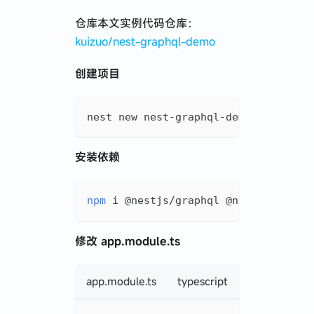
仓库本文实例代码仓库：
kuizuo/nest-graphql-demo
创建项目
nest new nest-graphql-demo
安装依赖
npm
 i @nestjs/graphql @nestjs/apoll
修改 app.module.ts
app.module.ts
typescript