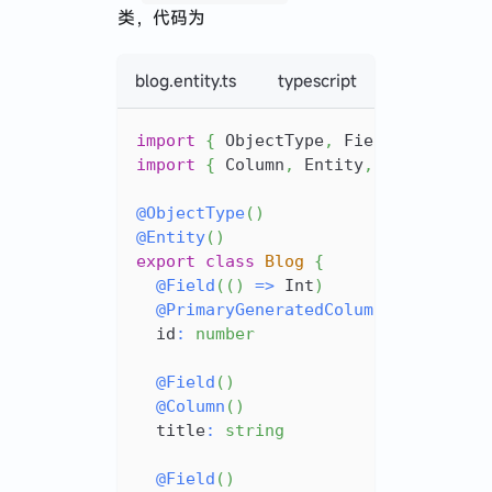
类，代码为
blog.entity.ts
typescript
import
{
 ObjectType
,
 Field 
}
from
'
import
{
 Column
,
 Entity
,
 PrimaryGen
@
ObjectType
(
)
@
Entity
(
)
export
class
Blog
{
@
Field
(
(
)
=>
 Int
)
@
PrimaryGeneratedColumn
(
)
  id
:
number
@
Field
(
)
@
Column
(
)
  title
:
string
@
Field
(
)