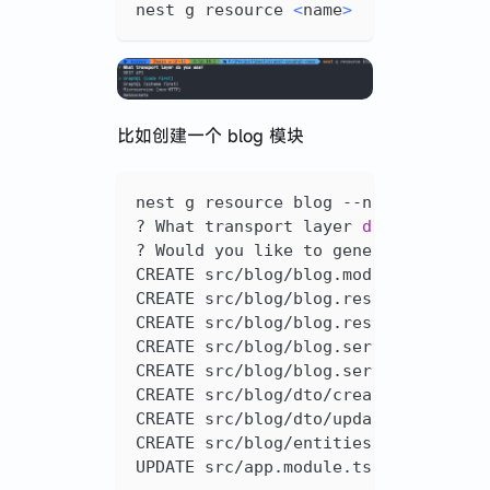
nest g resource 
<
name
>
比如创建一个 blog 模块
nest g resource blog --no-spec
? What transport layer 
do
 you use? 
? Would you like to generate CRUD e
CREATE src/blog/blog.module.ts 
(
217
CREATE src/blog/blog.resolver.ts 
(
1
CREATE src/blog/blog.resolver.spec.
CREATE src/blog/blog.service.ts 
(
62
CREATE src/blog/blog.service.spec.t
CREATE src/blog/dto/create-blog.inp
CREATE src/blog/dto/update-blog.inp
CREATE src/blog/entities/blog.entit
UPDATE src/app.module.ts 
(
643
 bytes