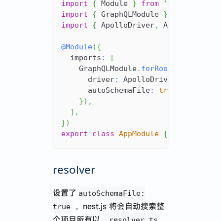
import
{
 Module 
}
from
'@nestjs/com
import
{
 GraphQLModule 
}
from
'@nes
import
{
 ApolloDriver
,
 ApolloDriver
@
Module
(
{
  imports
:
[
    GraphQLModule
.
forRoot
<
ApolloDri
      driver
:
 ApolloDriver
,
      autoSchemaFile
:
true
,
}
)
,
]
,
}
)
export
class
AppModule
{
}
resolver
设置了
autoSchemaFile:
，nest.js 将会自动搜索整
true
个项目所有以
.resolver.ts