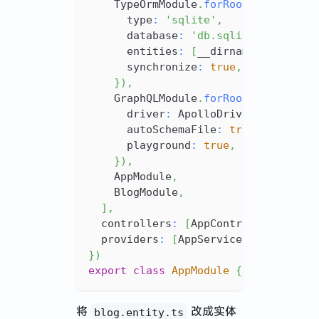
    TypeOrmModule
.
forRoot
(
{
      type
:
'sqlite'
,
      database
:
'db.sqlite3'
,
      entities
:
[
__dirname 
+
'/**/*
      synchronize
:
true
,
}
)
,
    GraphQLModule
.
forRoot
<
ApolloDri
      driver
:
 ApolloDriver
,
      autoSchemaFile
:
true
,
      playground
:
true
,
}
)
,
    AppModule
,
    BlogModule
,
]
,
  controllers
:
[
AppController
]
,
  providers
:
[
AppService
,
 AppResolv
}
)
export
class
AppModule
{
}
将
改成实体
blog.entity.ts