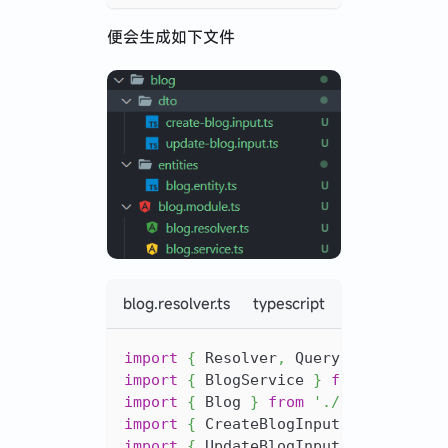
便会生成如下文件
blog.resolver.ts
typescript
import
{
 Resolver
,
 Query
,
 Mutation
,
import
{
 BlogService 
}
from
'./blog
import
{
 Blog 
}
from
'./entities/bl
import
{
 CreateBlogInput 
}
from
'./
import
{
 UpdateBlogInput 
}
from
'./