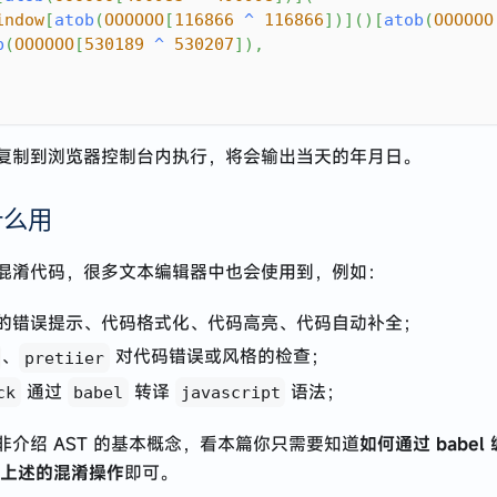
indow
[
atob
(
OOOOOO
[
116866
^
116866
]
)
]
(
)
[
atob
(
OOOOOO
b
(
OOOOOO
[
530189
^
530207
]
)
,
复制到浏览器控制台内执行，将会输出当天的年月日。
什么用
混淆代码，很多文本编辑器中也会使用到，例如：
的错误提示、代码格式化、代码高亮、代码自动补全；
、
对代码错误或风格的检查；
pretiier
通过
转译
语法；
ck
babel
javascript
非介绍 AST 的基本概念，看本篇你只需要知道
如何通过 babel
成上述的混淆操作
即可。