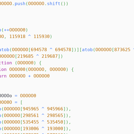
OOOOO
.
push
(
OOOOOO
.
shift
(
)
)
o
(
++
OOOOO0
)
OO
,
115918
^
115930
)
atob
(
OOOOOO
[
694578
^
694578
]
)
]
[
atob
(
OOOOOO
[
873625
OOOOOO
[
219685
^
219687
]
)
ction
(
OOOOO0
)
{
ion
OOOO00
(
OOOOOO
,
OOOOO0
)
{
urn
OOOOOO
+
OOOOO0
OOOOo
=
OOOOO0
OOO0O
=
[
b
(
OOOOOO
[
945965
^
945966
]
)
,
b
(
OOOOOO
[
298561
^
298565
]
)
,
b
(
OOOOOO
[
535455
^
535450
]
)
,
b
(
OOOOOO
[
193006
^
193000
]
)
,