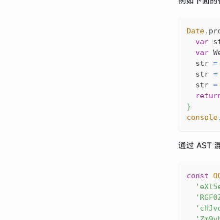
例如下面的
2024 · 应届牛马到远程自由
Date
.
pr
Next.js 使用 Hono 接管 API
var
 s
记 · 在 AI 公司入职一个月的体验与感悟
var
W
React Native 开发心得分享
  str 
=
  str 
=
有了 Prisma 就别用 TypeORM 了
  str 
=
retur
}
2023 · 谈谈职业规划
console
关于 restful api 路径定义的思考
通过 AST
const
O
'eXl5
'RGF0
'cHJv
'Zm9y