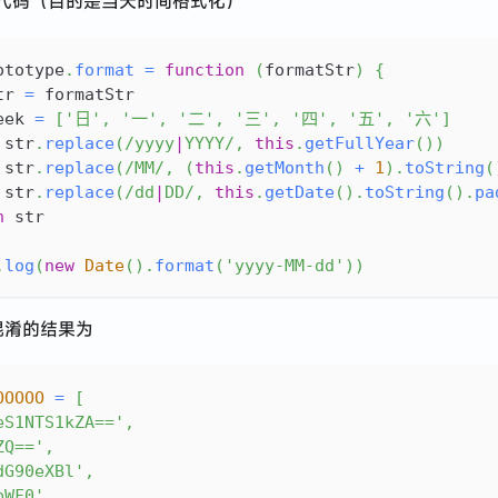
代码（目的是当天时间格式化）
ototype
.
format
=
function
(
formatStr
)
{
tr 
=
 formatStr
eek
=
[
'日'
,
'一'
,
'二'
,
'三'
,
'四'
,
'五'
,
'六'
]
 str
.
replace
(
/
yyyy
|
YYYY
/
,
this
.
getFullYear
(
)
)
 str
.
replace
(
/
MM
/
,
(
this
.
getMonth
(
)
+
1
)
.
toString
(
 str
.
replace
(
/
dd
|
DD
/
,
this
.
getDate
(
)
.
toString
(
)
.
pa
n
 str
.
log
(
new
Date
(
)
.
format
(
'yyyy-MM-dd'
)
)
 混淆的结果为
OOOOO
=
[
eS1NTS1kZA=='
,
ZQ=='
,
dG90eXBl'
,
bWF0'
,