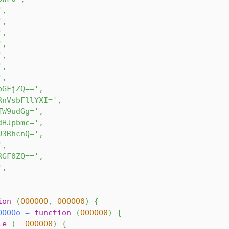
'
,
'
,
'
,
'
,
'
,
'
,
'
,
bGFjZQ=='
,
RnVsbFllYXI='
,
TW9udGg='
,
dHJpbmc='
,
U3RhcnQ='
,
'
,
RGF0ZQ=='
,
'
,
ion
(
OOOOOO
,
OOOOO0
)
{
OOOOo
=
function
(
OOOOO0
)
{
le
(
--
OOOOO0
)
{