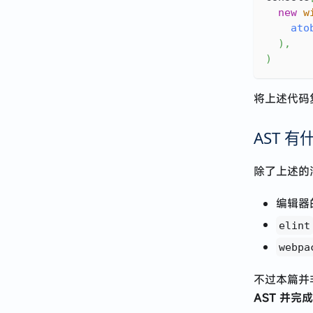
new
w
ato
)
,
)
将上述代码
AST 有
除了上述的
编辑器
elint
webpa
不过本篇并
AST 并完