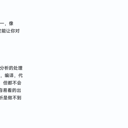
之一，像
中定能让你对
行分析的处理
查，编译，代
，但都不会
对容易看的出
析是做不到