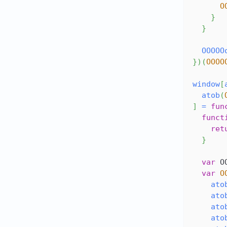
O
}
}
OOOOO
}
)
(
OOOO
window
[
atob
(
]
=
fun
funct
ret
}
var
O
var
O
ato
ato
ato
ato