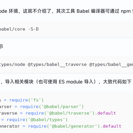
ode 环境，这就不介绍了，其次工具 Babel 编译器可通过 npm
babel/core -S-D
示
types/node @types/babel__traverse @types/babel__ge
文件，导入相关模块（也可使用 ES module 导入），大致代码如下
s 
=
require
(
'fs'
)
arser 
=
require
(
'@babel/parser'
)
raverse 
=
require
(
'@babel/traverse'
)
.
default
 
=
require
(
'@babel/types'
)
enerator 
=
require
(
'@babel/generator'
)
.
default