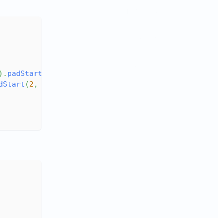
将节点转为代码
替换节点属性
替换整个节点
删除节点
插入节点
)
.
padStart
(
2
,
'0'
)
)
父级 path
dStart
(
2
,
'0'
)
)
同级 path
Scope
获取标识符代码
块
binding
referencePaths
与
constantViolatio
ns
标识符重命名