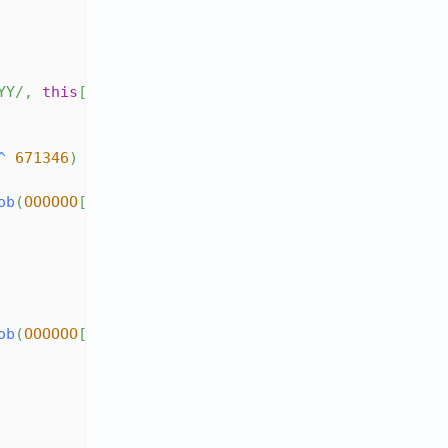
YY
/
,
this
[
atob
(
OOOOOO
[
799010
^
799017
]
)
]
(
)
)
^
671346
)
ob
(
OOOOOO
[
544174
^
544161
]
)
)
,
ob
(
OOOOOO
[
662337
^
662350
]
)
)
,