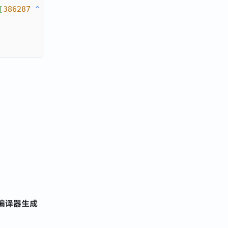
[
386287
^
386285
]
)
]
(
 编译器生成