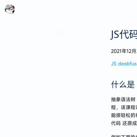
JS代
2021年12月
JS deobfus
代码可以自动写，生活不能自动过
什么是 
2025 · 在迷失中遇见
抽象语法树（A
来深圳四个月的生活点滴
程，该课程讲
第一次赴港记
能很轻松的将
漫无目的的特种兵式旅行
代码 还原