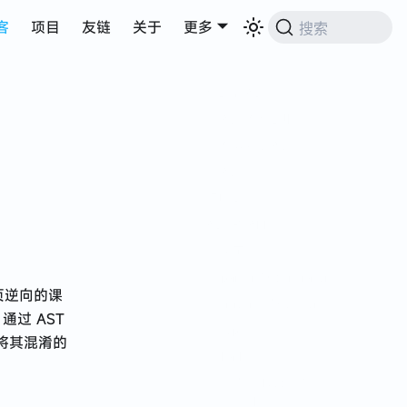
客
项目
友链
关于
更多
搜索
什么是 AST
AST 有什么用
有必要学 AST 吗
AST 误区
环境安装
AST 的 API
例子
parser 与 generator
网页逆向的课
traverse 与 visitor
通过 AST
types
 将其混淆的
Path
获取 Node 节点
属性