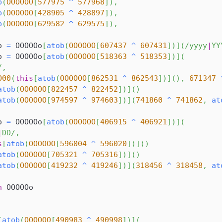
b
(
OOOOOO
[
577975
^
577968
]
)
,
b
(
OOOOOO
[
428905
^
428897
]
)
,
b
(
OOOOOO
[
629582
^
629575
]
)
,
o
=
OOOOOo
[
atob
(
OOOOOO
[
607437
^
607431
]
)
]
(
/
yyyy
|
YY
o
=
OOOOOo
[
atob
(
OOOOOO
[
518363
^
518353
]
)
]
(
/
,
O00
(
this
[
atob
(
OOOOOO
[
862531
^
862543
]
)
]
(
)
,
671347
atob
(
OOOOOO
[
822457
^
822452
]
)
]
(
)
atob
(
OOOOOO
[
974597
^
974603
]
)
]
(
741860
^
741862
,
at
o
=
OOOOOo
[
atob
(
OOOOOO
[
406915
^
406921
]
)
]
(
|
DD
/
,
s
[
atob
(
OOOOOO
[
596004
^
596020
]
)
]
(
)
atob
(
OOOOOO
[
705321
^
705316
]
)
]
(
)
atob
(
OOOOOO
[
419232
^
419246
]
)
]
(
318456
^
318458
,
at
n
OOOOOo
[
atob
(
OOOOOO
[
490983
^
490998
]
)
]
(