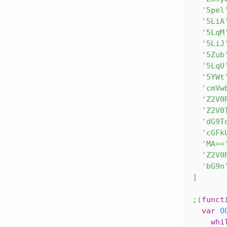
'5pel
'5LiA
'5LqM
'5LiJ
'5Zub
'5LqU
'5YWt
'cmVw
'Z2V0
'Z2V0
'dG9T
'cGFk
'MA==
'Z2V0
'bG9n
]
;
(
funct
var
O
whi