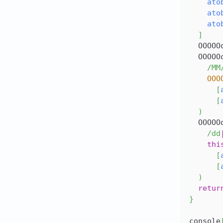
ato
ato
ato
]
OOOOO
OOOOO
/
MM
OOO
[
[
)
OOOOO
/
dd
thi
[
[
)
retur
}
console