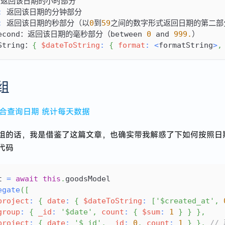
： 返回该日期的小时部分
:
 返回该日期的分钟部分
:
 返回该日期的秒部分（以
0
到
59
之间的数字形式返回日期的第二部
second：返回该日期的毫秒部分（between 
0
 and 
999.
）
String：
{
$dateToString
:
{
format
:
<
formatString
>
,
组
 聚合查询日期 统计每天数据
组的话，我是借鉴了这篇文章，也确实带我解惑了下如何按照日
代码
t 
=
await
this
.
goodsModel
egate
(
[
project
:
{
date
:
{
$dateToString
:
[
'$created_at'
,
group
:
{
_id
:
'$date'
,
count
:
{
$sum
:
1
}
}
}
,
project
:
{
date
:
'$_id'
,
_id
:
0
,
count
:
1
}
}
,
//