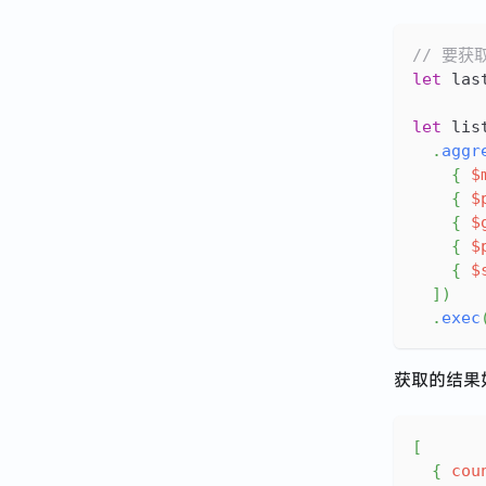
// 要
let
 las
let
 lis
.
aggr
{
$
{
$
{
$
{
$
{
$
]
)
.
exec
获取的结果
[
{
cou