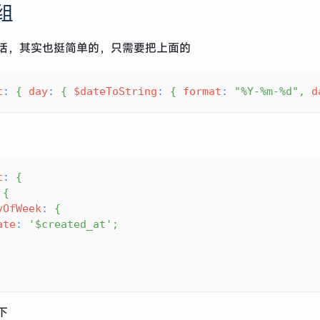
组
话，其实也挺简单的，只需要把上面的
t
:
{
day
:
{
$dateToString
:
{
format
:
"%Y-%m-%d"
,
d
t
:
{
{
yOfWeek
:
{
ate
:
'$created_at'
;
下