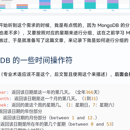
开始听到这个需求的时候，我是有点慌的，因为 MongoDB 的
l 也差不多），又要按照对应的星期来进行分组，这在之前学习 Mon
触过，于是就准备写了这篇文章，来记录下我是如何进行分组的
oDB 的一些时间操作符
（专业术语应该不是这个，后文暂且使用这个来描述），
后面会
ear
:
 返回该日期是这一年的第几天。（全年
366
天）
onth
:
 返回该日期是这一个月的第几天。（
1
到
31
）
eek
:
 返回的是这个周的星期几。（
1
：星期日，
7
：星期六）
 返回该日期的年份部分
h： 返回该日期的月份部分（between 
1
 and 
12.
）
： 返回该日期是所在年的第几个星期（between 
0
 and 
53
）