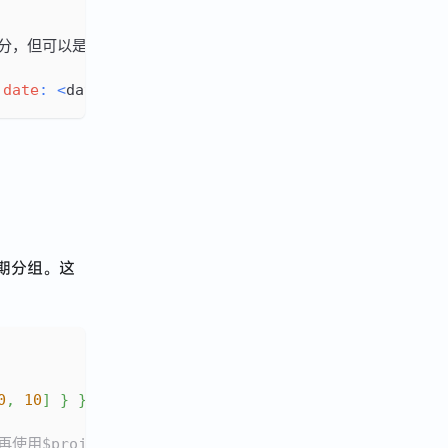
分，但可以是
60
来计算闰秒。）
date
:
<
dateExpression
>
}
}
期分组。这
0
,
10
]
}
}
}
,
 再使用$project将_id改名为date