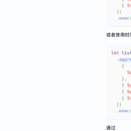
{
$
]
)
.
exec
或者使用时
let
 lis
.
aggr
{
$
}
,
{
$
{
$
{
$
]
)
.
exec
通过