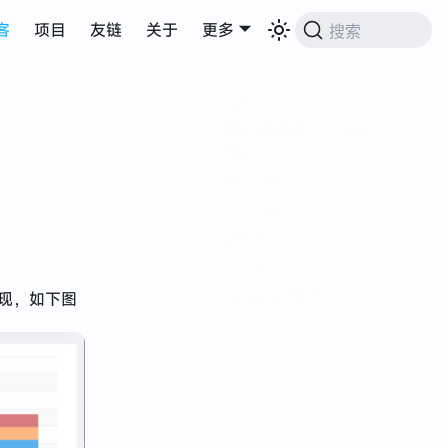
客
项目
友链
关于
更多
搜索
需求
MongoDB 的一些时间操
作符
日期分组
星期分组
多商品
最终实现
呈现，如下图
另一种实现方式