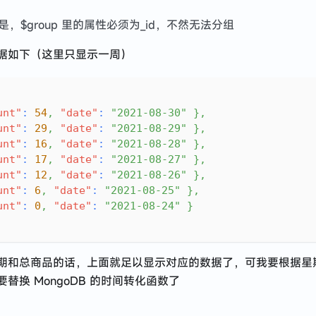
，$group 里的属性必须为_id，不然无法分组
据如下（这里只显示一周）
unt"
:
54
,
"date"
:
"2021-08-30"
}
,
unt"
:
29
,
"date"
:
"2021-08-29"
}
,
unt"
:
16
,
"date"
:
"2021-08-28"
}
,
unt"
:
17
,
"date"
:
"2021-08-27"
}
,
unt"
:
12
,
"date"
:
"2021-08-26"
}
,
unt"
:
6
,
"date"
:
"2021-08-25"
}
,
unt"
:
0
,
"date"
:
"2021-08-24"
}
期和总商品的话，上面就足以显示对应的数据了，可我要根据星
替换 MongoDB 的时间转化函数了