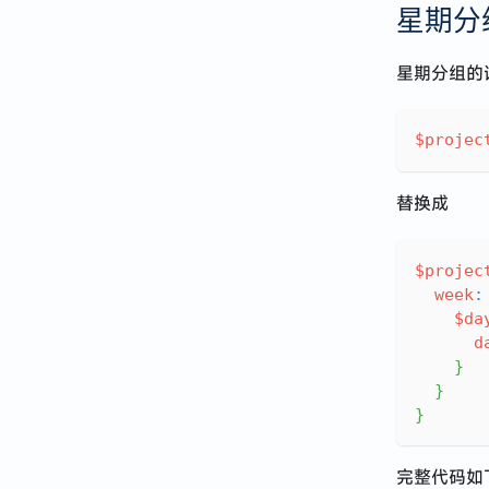
星期分
星期分组的
$projec
替换成
$projec
week
:
$da
d
}
}
}
完整代码如