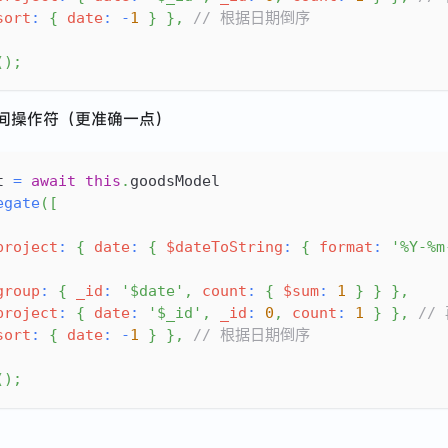
sort
:
{
date
:
-
1
}
}
,
// 根据日期倒序
(
)
;
间操作符（更准确一点）
t 
=
await
this
.
goodsModel
egate
(
[
project
:
{
date
:
{
$dateToString
:
{
format
:
'%Y-%m
group
:
{
_id
:
'$date'
,
count
:
{
$sum
:
1
}
}
}
,
project
:
{
date
:
'$_id'
,
_id
:
0
,
count
:
1
}
}
,
//
sort
:
{
date
:
-
1
}
}
,
// 根据日期倒序
(
)
;