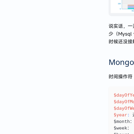
2024 · 应届牛马到远程自由
Next.js 使用 Hono 接管 API
说实话，一
记 · 在 AI 公司入职一个月的体验与感悟
少（Mysq
React Native 开发心得分享
时候还没接
有了 Prisma 就别用 TypeORM 了
Mong
2023 · 谈谈职业规划
时间操作符
关于 restful api 路径定义的思考
$dayOfY
$dayOfM
$dayOfW
$year
:
$mont
$week