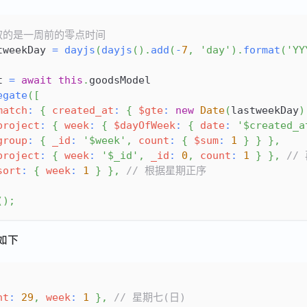
获取的是一周前的零点时间
tweekDay 
=
dayjs
(
dayjs
(
)
.
add
(
-
7
,
'day'
)
.
format
(
'YY
t 
=
await
this
.
goodsModel
egate
(
[
match
:
{
created_at
:
{
$gte
:
new
Date
(
lastweekDay
)
project
:
{
week
:
{
$dayOfWeek
:
{
date
:
'$created_a
group
:
{
_id
:
'$week'
,
count
:
{
$sum
:
1
}
}
}
,
project
:
{
week
:
'$_id'
,
_id
:
0
,
count
:
1
}
}
,
//
sort
:
{
week
:
1
}
}
,
// 根据星期正序
(
)
;
如下
nt
:
29
,
week
:
1
}
,
// 星期七(日)