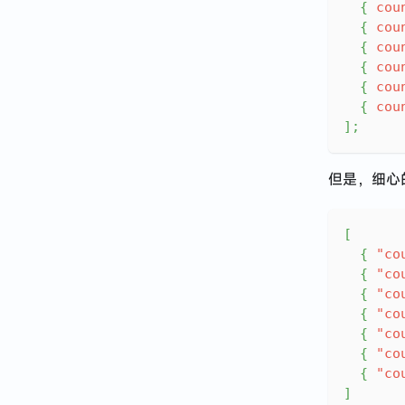
{
cou
{
cou
{
cou
{
cou
{
cou
{
cou
]
;
但是，细心的
[
{
"co
{
"co
{
"co
{
"co
{
"co
{
"co
{
"co
]