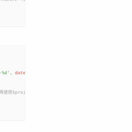
-%d'
,
date
:
'$created_at'
}
}
}
,
 再使用$project将_id改名为date