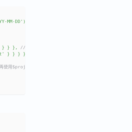
YY-MM-DD'
)
)
.
valueOf
(
)
;
}
}
}
,
//范围时间
t'
}
}
}
}
,
 再使用$project将_id改名为week