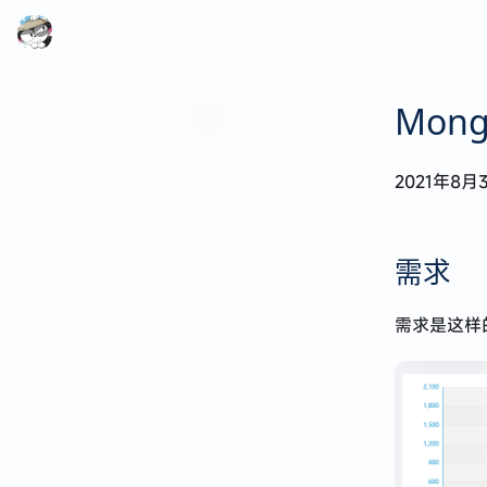
Mon
2021年8月
代码可以自动写，生活不能自动过
需求
需求是这样的
2025 · 在迷失中遇见
来深圳四个月的生活点滴
第一次赴港记
漫无目的的特种兵式旅行