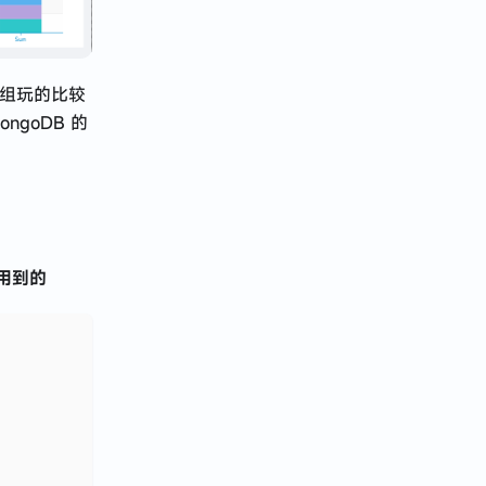
分组玩的比较
goDB 的
用到的