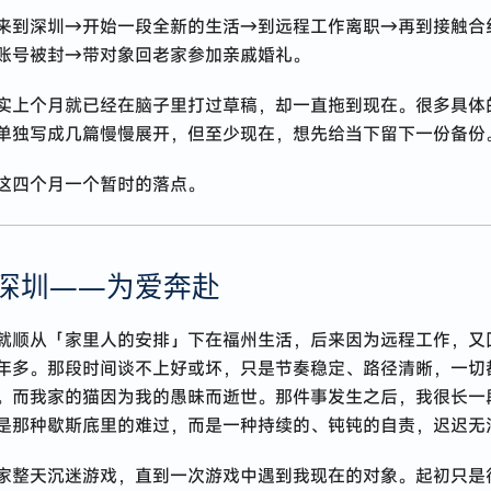
来到深圳→开始一段全新的生活→到远程工作离职→再到接触合
 账号被封→带对象回老家参加亲戚婚礼。
实上个月就已经在脑子里打过草稿，却一直拖到现在。很多具体
单独写成几篇慢慢展开，但至少现在，想先给当下留下一份备份
这四个月一个暂时的落点。
深圳——为爱奔赴
就顺从「家里人的安排」下在福州生活，后来因为远程工作，又
年多。那段时间谈不上好或坏，只是节奏稳定、路径清晰，一切
。而我家的猫因为我的愚昧而逝世。那件事发生之后，我很长一
是那种歇斯底里的难过，而是一种持续的、钝钝的自责，迟迟无
家整天沉迷游戏，直到一次游戏中遇到我现在的对象。起初只是