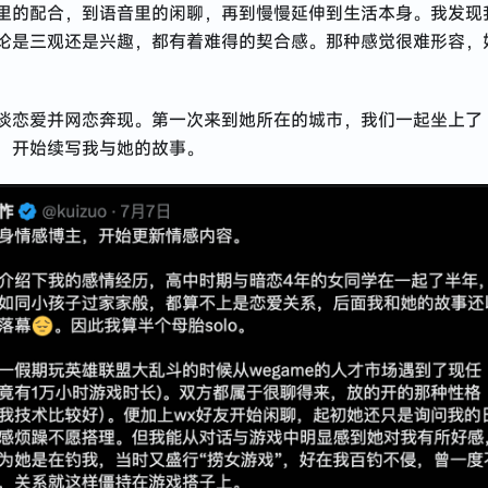
里的配合，到语音里的闲聊，再到慢慢延伸到生活本身。我发现
论是三观还是兴趣，都有着难得的契合感。那种感觉很难形容，
！
谈恋爱并网恋奔现。第一次来到她所在的城市，我们一起坐上了
，开始续写我与她的故事。