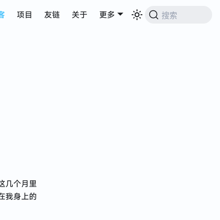
客
项目
友链
关于
更多
搜索
一、来深圳——为爱奔赴
二、生活环境与消费
三、恋爱的滋味
四、远程工作离职
五、沉迷合约交易
六、推特被封
七、带对象回老家参加表
哥婚礼
这几个月里
在我身上的