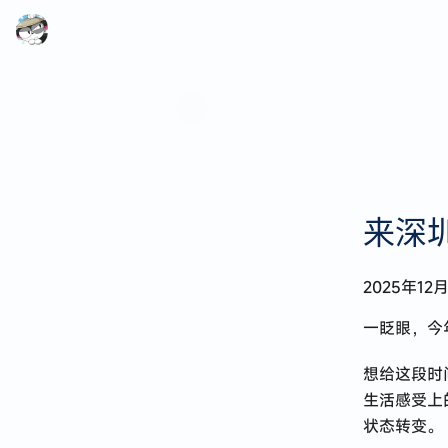
来深
代码可以自动写，生活不能自动过
2025年12
2025 · 在迷失中遇见
一眨眼，今
来深圳四个月的生活点滴
第一次赴港记
想给这段时
生活感受上
漫无目的的特种兵式旅行
状态转变。