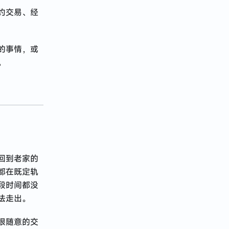
约交易、经
的事情，或
。
回到老家的
都在既定轨
段时间都没
法走出。
很随意的交