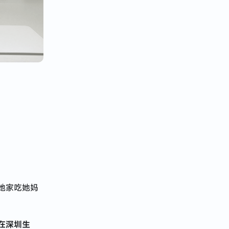
她家吃她妈
在深圳生