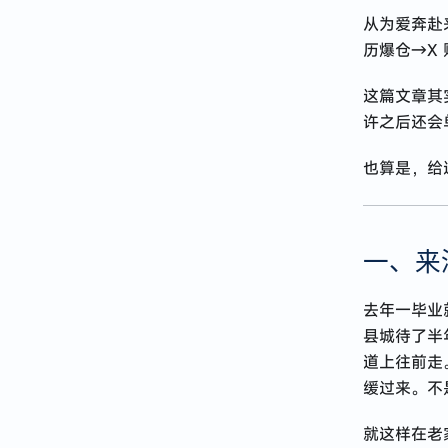
从为爱奔赴
2024 · 应届牛马到远程自由
历爆仓→X
Next.js 使用 Hono 接管 API
这篇文章其
记 · 在 AI 公司入职一个月的体验与感悟
许之后还会
React Native 开发心得分享
有了 Prisma 就别用 TypeORM 了
也算是，给
2023 · 谈谈职业规划
一、来
关于 restful api 路径定义的思考
去年一毕业
县城待了半
道上往前走
缓过来。不
就这样在老