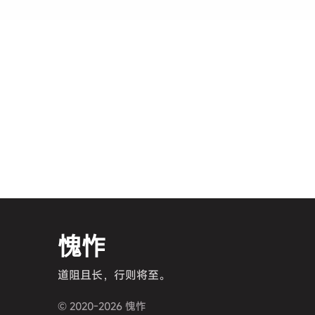
愧怍
道阻且长，行则将至。
© 2020-2026 愧怍