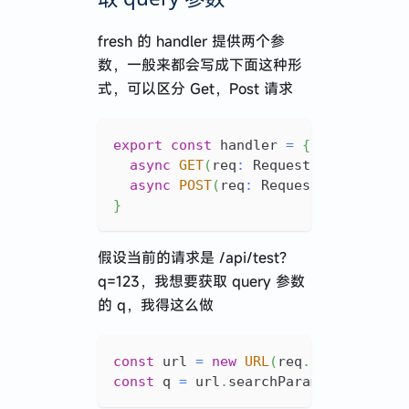
fresh 的 handler 提供两个参
数，一般来都会写成下面这种形
式，可以区分 Get，Post 请求
export
const
 handler 
=
{
async
GET
(
req
:
 Request
,
 ctx
:
 Hand
async
POST
(
req
:
 Request
,
 ctx
:
 Han
}
假设当前的请求是 /api/test?
q=123，我想要获取 query 参数
的 q，我得这么做
const
 url 
=
new
URL
(
req
.
url
)
const
 q 
=
 url
.
searchParams
.
get
(
'q'
)