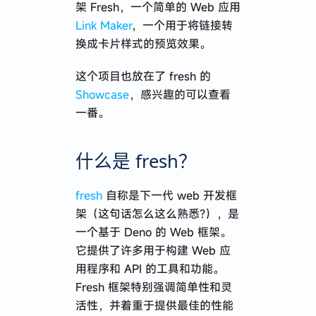
架 Fresh，一个简单的 Web 应用
漫无目的的特种兵式旅行
Link Maker
，一个用于将链接转
换成卡片样式的预览效果。
这个项目也放在了 fresh 的
2024 · 应届牛马到远程自由
Showcase
，感兴趣的可以查看
一番。
Next.js 使用 Hono 接管 API
记 · 在 AI 公司入职一个月的体验与感悟
什么是 fresh？
React Native 开发心得分享
有了 Prisma 就别用 TypeORM 了
fresh
自称是下一代 web 开发框
架（这句话怎么这么熟悉?），是
一个基于 Deno 的 Web 框架。
它提供了许多用于构建 Web 应
2023 · 谈谈职业规划
用程序和 API 的工具和功能。
关于 restful api 路径定义的思考
Fresh 框架特别强调简单性和灵
活性，并着重于提供最佳的性能