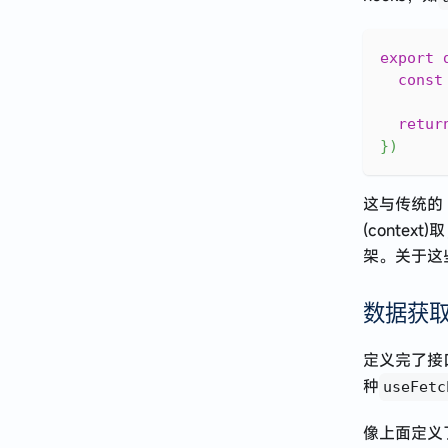
export
const
retur
}
)
这与传统的 n
(conte
架。关于这些
数据获
定义完了接
种
useFetc
像上面定义了