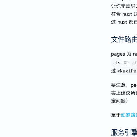
让你无需导入
符合 nux
过 nuxt
文件路
pages 为
or
.ts
.t
过
<NuxtPa
要注意，
p
实上建议所以
定问题）
至于
动态路
服务引