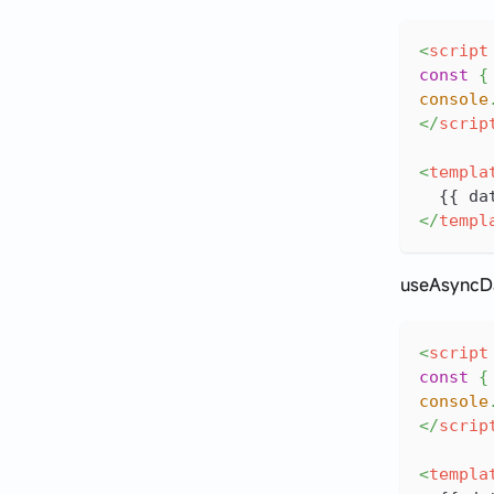
<
script
const
{
console
</
scrip
<
templa
  {{ da
</
templ
useAsyncD
<
script
const
{
console
</
scrip
<
templa