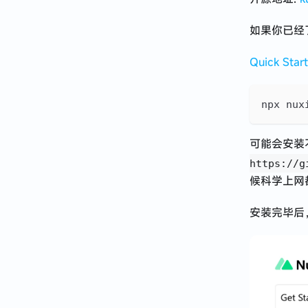
2024 · 应届牛马到远程自由
如果你已经
Next.js 使用 Hono 接管 API
Quick Start
记 · 在 AI 公司入职一个月的体验与感悟
React Native 开发心得分享
npx nux
有了 Prisma 就别用 TypeORM 了
可能会安装
2023 · 谈谈职业规划
https://g
候科学上网
关于 restful api 路径定义的思考
安装完毕后