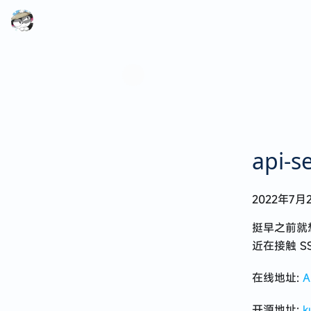
api-
代码可以自动写，生活不能自动过
2022年7月
2025 · 在迷失中遇见
挺早之前就想
来深圳四个月的生活点滴
近在接触 S
第一次赴港记
在线地址:
A
漫无目的的特种兵式旅行
开源地址:
k