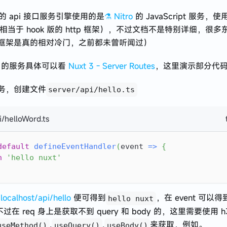
的的 api 接口服务引擎使用的是
⚗️ Nitro
的 JavaScript 服务，
架（相当于 hook 版的 http 框架），不过文档不是特别详细，很
框架是真的相对冷门，之前都未曾听闻过）
t3 的服务具体可以看
Nuxt 3 - Server Routes
，这里演示部分代
务，创建文件
server/api/hello.ts
i/helloWord.ts
default
defineEventHandler
(
event 
=>
{
n
'hello nuxt'
/localhost/api/hello
便可得到
，在 event 可以得到
hello nuxt
不过在 req 身上是获取不到 query 和 body 的，这里需要使用 
,
,
来获取，例如。
useMethod()
useQuery()
useBody()