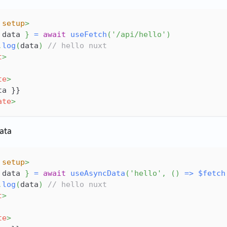
setup
>
 data 
}
=
await
useFetch
(
'/api/hello'
)
.
log
(
data
)
// hello nuxt
t
>
te
>
ta }}
ate
>
ata
setup
>
 data 
}
=
await
useAsyncData
(
'hello'
,
(
)
=>
$fetch
.
log
(
data
)
// hello nuxt
t
>
te
>