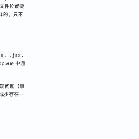
码文件位置要
一样的，只不
,
,
js
.jsx
p.vue 中通
现问题（事
多或少存在一