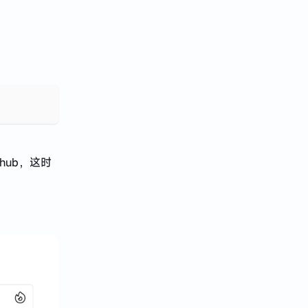
异常捕获
后续功能
收集接口
部署项目
坑点
打包失败
版本切换
总结
hub，这时