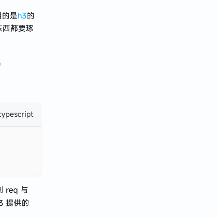
使用的是
h3
的
多东西都要琢
码
typescript
 req 与
h3 提供的