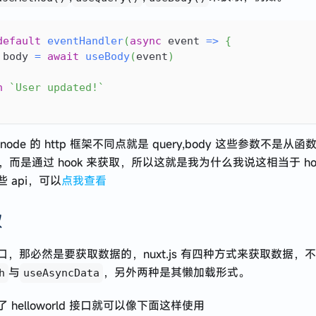
default
eventHandler
(
async
 event 
=>
{
 body 
=
await
useBody
(
event
)
n
`
User updated!
`
ode 的 http 框架不同点就是 query,body 这些参数不是从
xt)取，而是通过 hook 来获取，所以这就是我为什么我说这相当于 ho
 api，可以
点我查看
取
口，那必然是要获取数据的，nuxt.js 有四种方式来获取数据，
与
，另外两种是其懒加载形式。
h
useAsyncData
 helloworld 接口就可以像下面这样使用