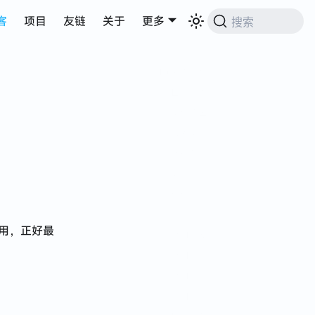
客
项目
友链
关于
更多
搜索
Nuxt3 介绍
自动导入
文件路由
服务引擎
数据获取
实战
模板
页面设计
调用，正好最
接口转发
接口文档
接口限流
接口缓存