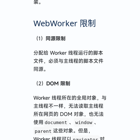
装。
漫无目的的特种兵式旅行
WebWorker 限制
（1）
同源限制
2024 · 应届牛马到远程自由
Next.js 使用 Hono 接管 API
分配给 Worker 线程运行的脚本
文件，必须与主线程的脚本文件
记 · 在 AI 公司入职一个月的体验与感悟
同源。
React Native 开发心得分享
有了 Prisma 就别用 TypeORM 了
（2）
DOM 限制
Worker 线程所在的全局对象，与
主线程不一样，无法读取主线程
所在网页的 DOM 对象，也无法
2023 · 谈谈职业规划
使用
、
、
document
window
关于 restful api 路径定义的思考
这些对象。但是，
parent
Worker 线程可以
对
navigator