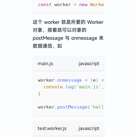
const
 worker 
=
new
Worker
(
)
这个 worker 就是所要的 Worker
对象，接着就可以对象的
postMessage 与 onmessage 来
数据通信，如
main.js
javascript
worker
.
onmessage
=
(
e
)
=>
{
console
.
log
(
'main.js'
,
 e
.
data
)
}
worker
.
postMessage
(
'hello from main
test.worker.js
javascript