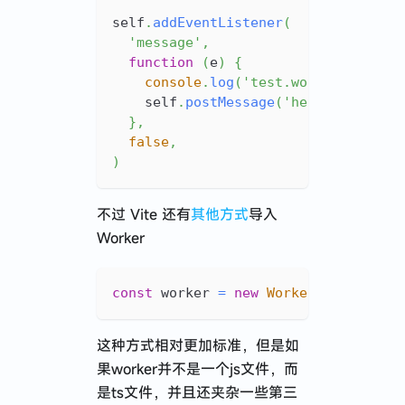
self
.
addEventListener
(
'message'
,
function
(
e
)
{
console
.
log
(
'test.worker.js'
,
 e
    self
.
postMessage
(
'hello from wo
}
,
false
,
)
不过 Vite 还有
其他方式
导入
Worker
const
 worker 
=
new
Worker
(
new
URL
(
'
这种方式相对更加标准，但是如
果worker并不是一个js文件，而
是ts文件，并且还夹杂一些第三