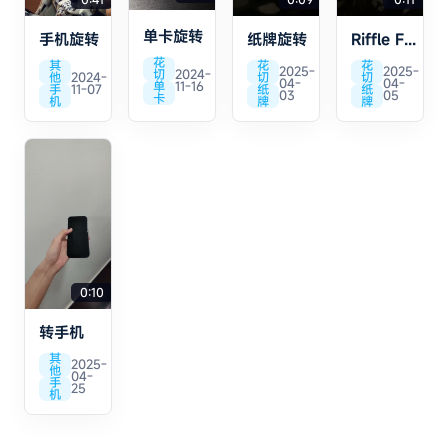
单卡旋转
手机旋转
纸牌旋转
Riffle Fan 开
花
其
花
花
2025-
2025-
切
2024-
他
2024-
切
切
04-
04-
单
11-16
手
11-07
纸
纸
03
05
卡
机
牌
牌
0:10
转手机
其
2025-
他
04-
手
25
机