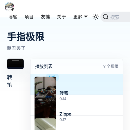
博客
项目
友链
关于
更多
搜索
手指极限
献丑罢了
播放列表
9
个视频
转
转笔
笔
转笔
0:14
Zippo
0:17