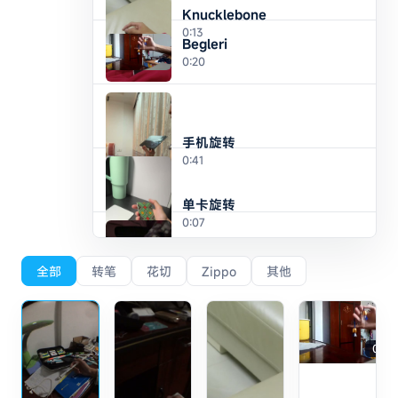
Knucklebone
0:13
Begleri
0:20
手机旋转
0:41
单卡旋转
0:07
纸牌旋转
全部
转笔
花切
Zippo
其他
0:09
Riffle Fan 开扇
0:20
0:11