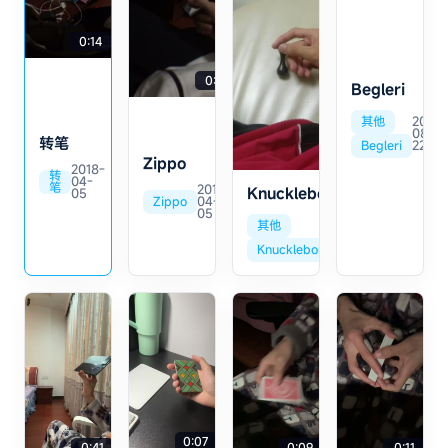
转手机
0:10
0:14
0:17
Begleri
其他
2022-
08-
转笔
Begleri
22
0:13
Zippo
2018-
转
04-
笔
2018-
Knucklebone
05
Zippo
04-
05
其他
2018-
12-12
Knucklebone
0:07
0:41
0:09
0:11